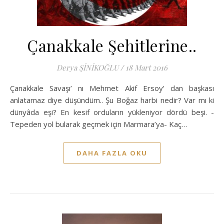
Çanakkale Şehitlerine..
Derya ŞİNİKOĞLU
/
18 Mart 2016
Çanakkale Savaşı’ nı Mehmet Akif Ersoy’ dan başkası
anlatamaz diye düşündüm.. Şu Boğaz harbi nedir? Var mı ki
dünyâda eşi? En kesif orduların yükleniyor dördü beşi. -
Tepeden yol bularak geçmek için Marmara’ya- Kaç…
DAHA FAZLA OKU