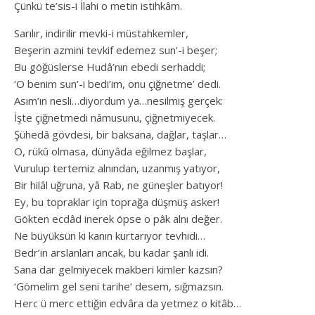
Çünkü te’sis-i İlahi o metin istihkâm.
Sarılır, indirilir mevki-i müstahkemler,
Beşerin azmini tevkif edemez sun’-i beşer;
Bu göğüslerse Hudâ’nın ebedi serhaddi;
‘O benim sun’-i bedi’im, onu çiğnetme’ dedi.
Asım’ın nesli…diyordum ya…nesilmiş gerçek:
İşte çiğnetmedi nâmusunu, çiğnetmiyecek.
Şühedâ gövdesi, bir baksana, dağlar, taşlar…
O, rükû olmasa, dünyâda eğilmez başlar,
Vurulup tertemiz alnından, uzanmış yatıyor,
Bir hilâl uğruna, yâ Rab, ne güneşler batıyor!
Ey, bu topraklar için toprağa düşmüş asker!
Gökten ecdâd inerek öpse o pâk alnı değer.
Ne büyüksün ki kanın kurtarıyor tevhidi…
Bedr’in arslanları ancak, bu kadar şanlı idi.
Sana dar gelmiyecek makberi kimler kazsın?
‘Gömelim gel seni tarihe’ desem, sığmazsın.
Herc ü merc ettiğin edvâra da yetmez o kitâb…