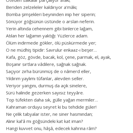
Beriden zelzeleler kaldırıyor a’mâkı;
Bomba şimşekleri beyninden inip her siperin;
Sönüyor göğsünün üstünde o arslan neferin.
Yerin altında cehennem gibi binlerce lağam,
Atılan her lağamın yaktığı: Yüzlerce adam.
Ölüm indirmede gökler, ölü püskürmede yer;
O ne müdhiş tipidir: Savrulur enkaaz-ı beşer…
Kafa, göz, gövde, bacak, kol, çene, parmak, el, ayak,
Boşanır sırtlara vâdilere, sağnak sağnak.
Saçıyor zırha bürünmüş de o nâmerd eller,
Yıldırım yaylımı tûfanlar, alevden seller.
Veriyor yangını, durmuş da açık sinelere,
Sürü halinde gezerken sayısız teyyâre.
Top tüfekten daha sık, gülle yağan mermiler…
Kahraman orduyu seyret ki bu tehdide güler!
Ne çelik tabyalar ister, ne siner hasmından;
Alınır kal’â mı göğsündeki kat kat iman?
Hangi kuvvet onu, hâşâ, edecek kahrına râm?