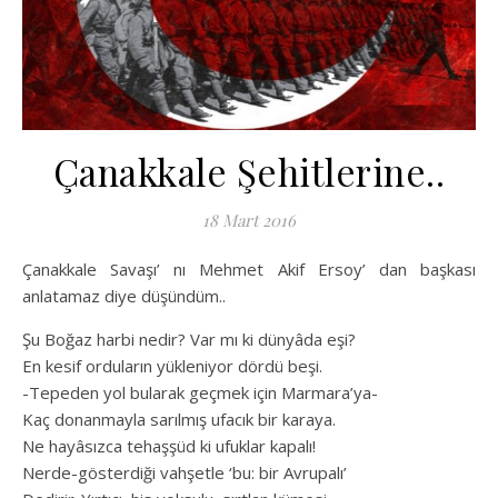
Çanakkale Şehitlerine..
18 Mart 2016
Çanakkale Savaşı’ nı Mehmet Akif Ersoy’ dan başkası
anlatamaz diye düşündüm..
Şu Boğaz harbi nedir? Var mı ki dünyâda eşi?
En kesif orduların yükleniyor dördü beşi.
-Tepeden yol bularak geçmek için Marmara’ya-
Kaç donanmayla sarılmış ufacık bir karaya.
Ne hayâsızca tehaşşüd ki ufuklar kapalı!
Nerde-gösterdiği vahşetle ‘bu: bir Avrupalı’