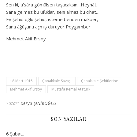
Sen ki, a’sâra gömülsen taşacaksın…Heyhât,
Sana gelmez bu ufuklar, seni almaz bu cihât…
Ey şehid oğlu şehid, isteme benden makber,
Sana âğûşunu açmış duruyor Peygamber.
Mehmet Akif Ersoy
18 Mart 1915
Çanakkale Savaşı
Çanakkale Şehitlerine
Mehmet Akif Ersoy
Mustafa Kemal Atatürk
Yazar:
Derya ŞİNİKOĞLU
SON YAZILAR
6 Şubat..