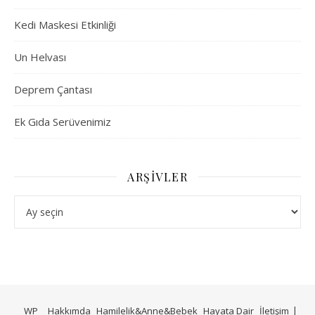
Kedi Maskesi Etkinliği
Un Helvası
Deprem Çantası
Ek Gıda Serüvenimiz
ARŞIVLER
Arşivler
WP
Hakkımda
Hamilelik&Anne&Bebek
Hayata Dair
İletişim