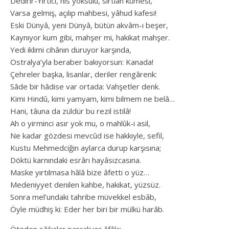
Dedirir-Yırtıcı, his yoksulu, sırtlan kümesi,
Varsa gelmiş, açılıp mahbesi, yâhud kafesi!
Eski Dünyâ, yeni Dünyâ, bütün akvâm-ı beşer,
Kaynıyor kum gibi, mahşer mi, hakikat mahşer.
Yedi iklimi cihânın duruyor karşında,
Ostralya’yla beraber bakıyorsun: Kanada!
Çehreler başka, lisanlar, deriler rengârenk:
Sâde bir hâdise var ortada: Vahşetler denk.
Kimi Hindû, kimi yamyam, kimi bilmem ne belâ…
Hani, tâuna da züldür bu rezil istilâ!
Ah o yirminci asır yok mu, o mahlûk-i asil,
Ne kadar gözdesi mevcûd ise hakkıyle, sefil,
Kustu Mehmedciğin aylarca durup karşısına;
Döktü karnındaki esrârı hayâsızcasına.
Maske yırtılmasa hâlâ bize âfetti o yüz…
Medeniyyet denilen kahbe, hakikat, yüzsüz.
Sonra mel’undaki tahribe müvekkel esbâb,
Öyle müdhiş ki: Eder her biri bir mülkü harâb.
Öteden sâikalar parçalıyor âfâkı;