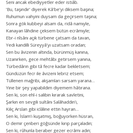
Seni ancak ebediyyetler eder istiâb.
‘Bu, taşındır’ diyerek Kâ’be’yi diksem başına;
Ruhumun vahyini duysam da geçirsem taşına;
Sonra gök kubbeyi alsam da, ridâ namıyle,
Kanayan lâhdine çeksem bütün ecrâmıyle;
Ebr-i nîsânı açık türbene çatsam da tavan,
Yedi kandilli Süreyyâ’yı uzatsam oradan;
Sen bu âvizenin altında, bürünmüş kanına,
Uzanırken, gece mehtâbı getirsem yanına,
Türbedârın gibi tâ fecre kadar bekletsem;
Gündüzün fecr ile âvizeni lebriz etsem;
Tüllenen mağribi, akşamları sarsam yarana…
Yine bir şey yapabildim diyemem hâtırana.
Sen ki, son ehl-i salibin kırarak savletini,
Şarkın en sevgili sultânı Salâhaddin’i,
Kılıç Arslan gibi iclâline ettin hayran…
Sen ki, İslam’ı kuşatmış, boğuyorken hüsran,
O demir çenberi göğsünde kırıp parçaladın;
Sen ki, rûhunla beraber gezer ecrâmı adın;