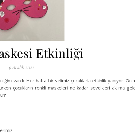
skesi Etkinliği
9 Aralık 2021
nliğim vardı. Her hafta bir velimiz çocuklarla etkinlik yapıyor. Onla
rken çocukların renkli maskeleri ne kadar sevdikleri aklıma geld
orum.
erimiz;