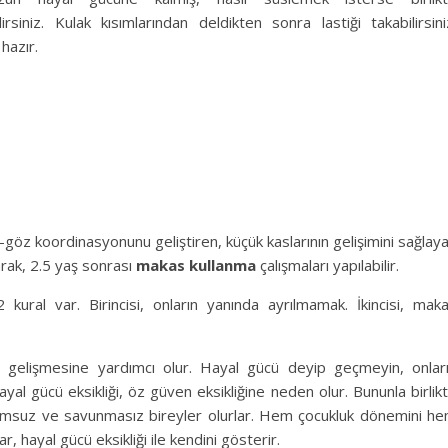
lirsiniz. Kulak kısımlarından deldikten sonra lastiği takabilirsini
hazır.
öz koordinasyonunu geliştiren, küçük kaslarının gelişimini sağlay
arak, 2.5 yaş sonrası
makas kullanma
çalışmaları yapılabilir.
ural var. Birincisi, onların yanında ayrılmamak. İkincisi, mak
gelişmesine yardımcı olur. Hayal gücü deyip geçmeyin, onlar
Hayal gücü eksikliği, öz güven eksikliğine neden olur. Bununla birlik
 olumsuz ve savunmasız bireyler olurlar. Hem çocukluk dönemini h
, hayal gücü eksikliği ile kendini gösterir.