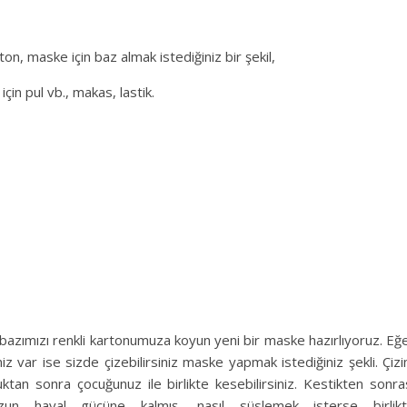
ton, maske için baz almak istediğiniz bir şekil,
çin pul vb., makas, lastik.
 bazımızı renkli kartonumuza koyun yeni bir maske hazırlıyoruz. Eğ
niz var ise sizde çizebilirsiniz maske yapmak istediğiniz şekli. Çiz
uktan sonra çocuğunuz ile birlikte kesebilirsiniz. Kestikten sonra
zun hayal gücüne kalmış, nasıl süslemek isterse birlik