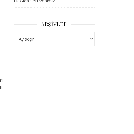
Ek Gıda Serüvenimiz
ARŞIVLER
Arşivler
rı
i.