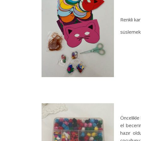
Renkli kar
süslemek i
Öncelikle
el beceri
hazır old
çocuğunu