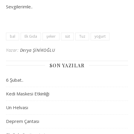
Sevgilerimle..
bal
Ek Gıda
şeker
süt
Tuz
yoğurt
Yazar:
Derya ŞİNİKOĞLU
SON YAZILAR
6 Şubat..
Kedi Maskesi Etkinliği
Un Helvası
Deprem Çantası