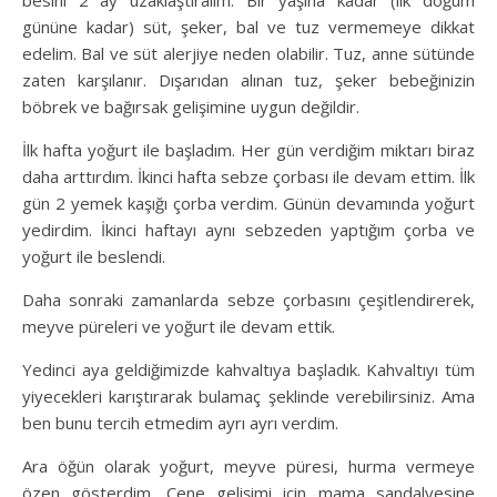
gününe kadar) süt, şeker, bal ve tuz vermemeye dikkat
edelim. Bal ve süt alerjiye neden olabilir. Tuz, anne sütünde
zaten karşılanır. Dışarıdan alınan tuz, şeker bebeğinizin
böbrek ve bağırsak gelişimine uygun değildir.
İlk hafta yoğurt ile başladım. Her gün verdiğim miktarı biraz
daha arttırdım. İkinci hafta sebze çorbası ile devam ettim. İlk
gün 2 yemek kaşığı çorba verdim. Günün devamında yoğurt
yedirdim. İkinci haftayı aynı sebzeden yaptığım çorba ve
yoğurt ile beslendi.
Daha sonraki zamanlarda sebze çorbasını çeşitlendirerek,
meyve püreleri ve yoğurt ile devam ettik.
Yedinci aya geldiğimizde kahvaltıya başladık. Kahvaltıyı tüm
yiyecekleri karıştırarak bulamaç şeklinde verebilirsiniz. Ama
ben bunu tercih etmedim ayrı ayrı verdim.
Ara öğün olarak yoğurt, meyve püresi, hurma vermeye
özen gösterdim. Çene gelişimi için mama sandalyesine