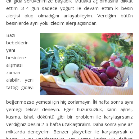
ek gıda serüvenimize başladık. Mutlaka aç olmasına dikkat
ettim. 3-4 gün sadece yoğurt ile devam ettim ki besin
alerjisi olup olmadığını anlayabileyim. Verdiğim bütün
besinlerde aynı yolu izledim alerji açısından.
Bazı
bebeklerin
yeni
besinlere
alışması
zaman
alabilir, yeni
tattığı gıdayı
beğenmezse yemesi için hiç zorlamayın. İki hafta sonra aynı
yemeği tekrar deneyin. Eğer huzursuzluk, karın ağrısı,
kusma, ishal, döküntü gibi bir problem ile karşılaşırsanız
verdiğiniz besini 2-3 hafta uzaklaştıralım. Daha sonra yine az
miktarda deneyelim. Benzer şikayetler ile karşılaşırsak o
besini 2 ay uzaklaştıralım. Bir yaşına kadar (ilk doğum