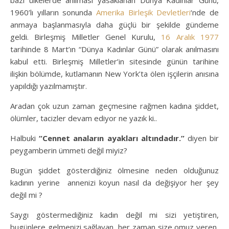
bazı ülkelerde anılması yasaklanan Dünya Kadınlar Günü,
1960’lı yılların sonunda
Amerika Birleşik Devletleri
‘nde de
anmaya başlanmasıyla daha güçlü bir şekilde gündeme
geldi. Birleşmiş Milletler Genel Kurulu,
16 Aralık
1977
tarihinde 8 Mart’ın “Dünya Kadınlar Günü” olarak anılmasını
kabul etti. Birleşmiş Milletler’in sitesinde günün tarihine
ilişkin bölümde, kutlamanın New York’ta ölen işçilerin anısına
yapıldığı yazılmamıştır
.
Aradan çok uzun zaman geçmesine rağmen kadına şiddet,
ölümler, tacizler devam ediyor ne yazık ki..
Halbuki
“Cennet anaların ayakları altındadır.”
diyen bir
peygamberin ümmeti değil miyiz?
Bugün şiddet gösterdiğiniz ölmesine neden olduğunuz
kadının yerine annenizi koyun nasıl da değişiyor her şey
değil mi ?
Saygı göstermediğiniz kadın değil mi sizi yetiştiren,
bugünlere gelmenizi sağlayan, her zaman size omuz veren,