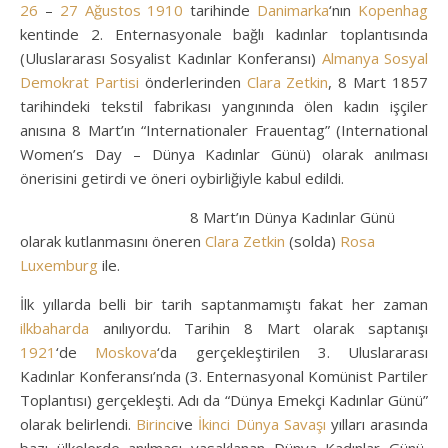
26
–
27 Ağustos
1910
tarihinde
Danimarka
‘nın
Kopenhag
kentinde 2. Enternasyonale bağlı kadınlar toplantısında
(Uluslararası Sosyalist Kadınlar Konferansı)
Almanya Sosyal
Demokrat Partisi
önderlerinden
Clara Zetkin
, 8 Mart 1857
tarihindeki tekstil fabrikası yangınında ölen kadın işçiler
anısına 8 Mart’ın “Internationaler Frauentag” (International
Women’s Day – Dünya Kadınlar Günü) olarak anılması
önerisini getirdi ve öneri oybirliğiyle kabul edildi.
8 Mart’ın Dünya Kadınlar Günü
olarak kutlanmasını öneren
Clara Zetkin
(solda)
Rosa
Luxemburg
ile.
İlk yıllarda belli bir tarih saptanmamıştı fakat her zaman
ilkbaharda
anılıyordu. Tarihin 8 Mart olarak saptanışı
1921
‘de
Moskova
‘da gerçekleştirilen 3. Uluslararası
Kadınlar Konferansı’nda (3. Enternasyonal Komünist Partiler
Toplantısı) gerçekleşti. Adı da “Dünya Emekçi Kadınlar Günü”
olarak belirlendi.
Birinci
ve
İkinci Dünya Savaşı
yılları arasında