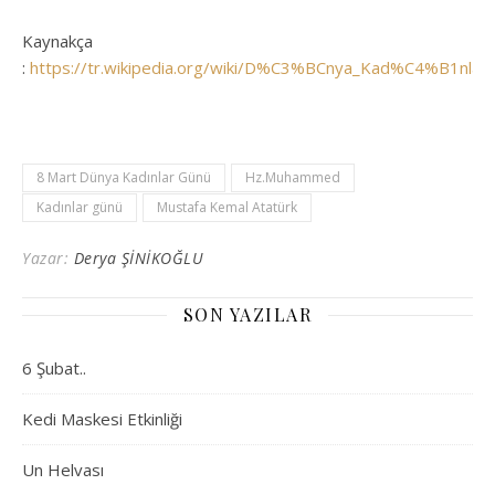
Kaynakça
:
https://tr.wikipedia.org/wiki/D%C3%BCnya_Kad%C4%B1n
8 Mart Dünya Kadınlar Günü
Hz.Muhammed
Kadınlar günü
Mustafa Kemal Atatürk
Yazar:
Derya ŞİNİKOĞLU
SON YAZILAR
6 Şubat..
Kedi Maskesi Etkinliği
Un Helvası