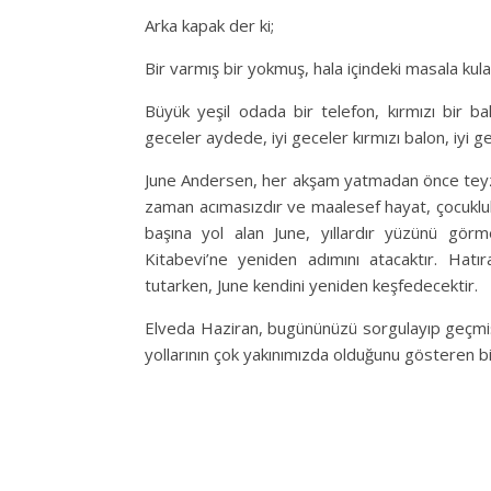
Arka kapak der ki;
Bir varmış bir yokmuş, hala içindeki masala kula
Büyük yeşil odada bir telefon, kırmızı bir b
geceler aydede, iyi geceler kırmızı balon, iyi g
June Andersen, her akşam yatmadan önce teyz
zaman acımasızdır ve maalesef hayat, çocuklukl
başına yol alan June, yıllardır yüzünü gör
Kitabevi’ne yeniden adımını atacaktır. Hatıra
tutarken, June kendini yeniden keşfedecektir.
Elveda Haziran, bugününüzü sorgulayıp geçmiş
yollarının çok yakınımızda olduğunu gösteren bi