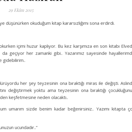
29 Ekim 2015
ye düşünürken okuduğum kitap kararsızlığımı sona erdirdi.
okurken içimi huzur kaplıyor. Bu kez karşımıza en son kitabı Elve
tle da geçiyor her zamanki gibi.. Yazarımız sayesinde hayallerim
 gidebilirim..
ürüyordu her şey teyzesinin ona bıraktığı miras ile değişti. Aslın
ını değiştirmek yoktu ama teyzesinin ona bıraktığı çocukluğun
iden keşfetmesine neden olacaktı..
m umarım sizde benim kadar beğenirsiniz.. Yazımı kitapta ç
unuzun ucundadır..”