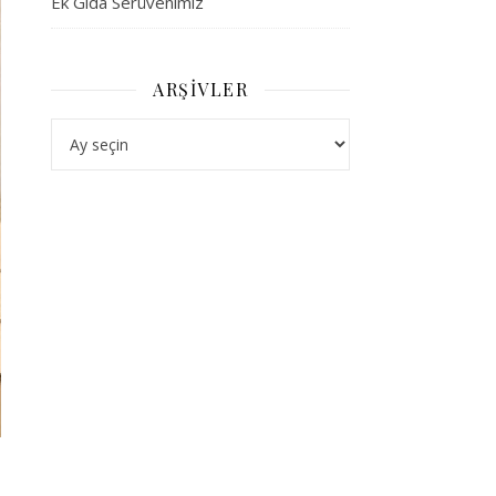
Ek Gıda Serüvenimiz
ARŞIVLER
Arşivler