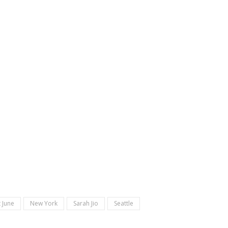
 June
New York
Sarah Jio
Seattle