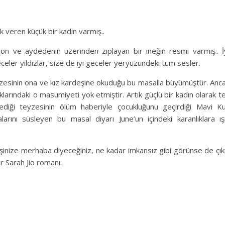
k veren küçük bir kadın varmış..
alon ve aydedenin üzerinden zıplayan bir ineğin resmi varmış.. İ
eceler yıldızlar, size de iyi geceler yeryüzündeki tüm sesler.
esinin ona ve kız kardeşine okuduğu bu masalla büyümüştür. Anc
arındaki o masumiyeti yok etmiştir. Artık güçlü bir kadın olarak t
mediği teyzesinin ölüm haberiyle çocukluğunu geçirdiği Mavi K
larını süsleyen bu masal diyarı June’un içindeki karanlıklara ış
inize merhaba diyeceğiniz, ne kadar imkansız gibi görünse de çık
r Sarah Jio romanı.