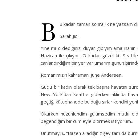
B
u kadar zaman sonra ilk ne yazsam di
Sarah Jio..
Yine mi o dediğinizi duyar gibiyim ama inanın 
Haziran ile çıkıyor. O kadar güzel ki.. Seat
canlandırdığım bir yer var umarım günün birinde
Romanımızın kahramanı June Andersen..
Güçlü bir kadın olarak tek başına hayatını sürd
New York’dan Seattle giderken aklında hayat
geçtiği kütüphanede bulduğu sırlar kendini yen
Okurken hüzünlendim gülümsedim mutlu oldu
beğendiğim bir cümleyle bitirmek istiyorum..
Unutmayın.. “Bazen aradığınız şey tam da burn