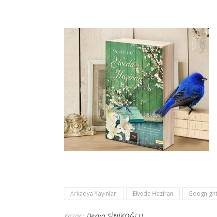
Arkadya Yayınları
Elveda Haziran
Goognight
Yazar:
Derya ŞİNİKOĞLU