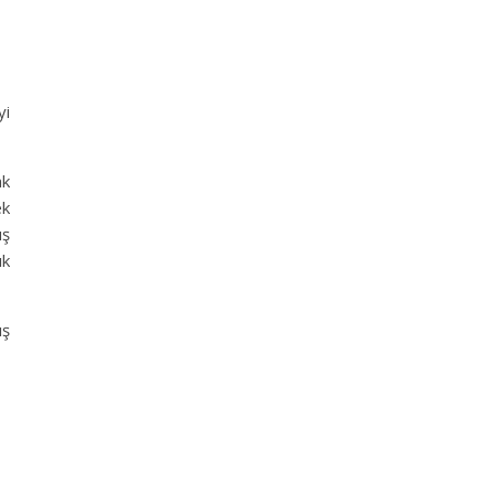
yi
ak
ek
uş
ık
ış