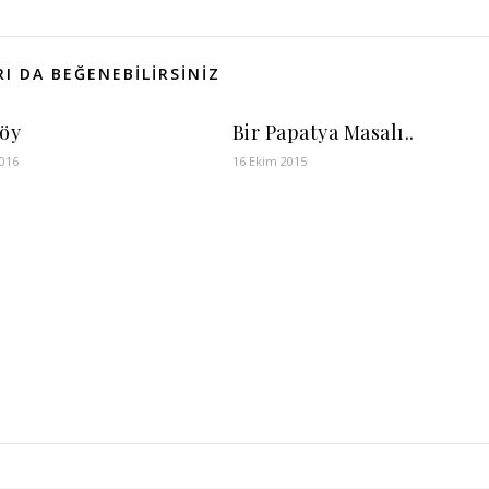
I DA BEĞENEBILIRSINIZ
köy
Bir Papatya Masalı..
2016
16 Ekim 2015