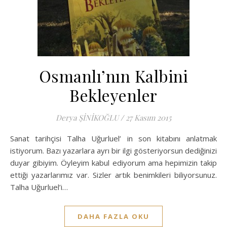
Osmanlı’nın Kalbini
Bekleyenler
Derya ŞİNİKOĞLU
/
27 Kasım 2015
Sanat tarihçisi Talha Uğurluel’ in son kitabını anlatmak
istiyorum. Bazı yazarlara ayrı bir ilgi gösteriyorsun dediğinizi
duyar gibiyim. Öyleyim kabul ediyorum ama hepimizin takip
ettiği yazarlarımız var. Sizler artık benimkileri biliyorsunuz.
Talha Uğurluel’i…
DAHA FAZLA OKU