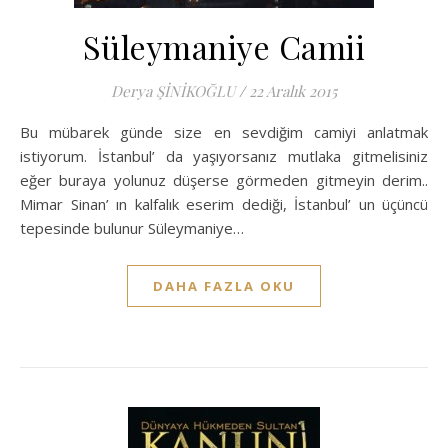
Süleymaniye Camii
Derya ŞİNİKOĞLU
/
22 Aralık 2015
Bu mübarek günde size en sevdiğim camiyi anlatmak
istiyorum. İstanbul’ da yaşıyorsanız mutlaka gitmelisiniz
eğer buraya yolunuz düşerse görmeden gitmeyin derim..
Mimar Sinan’ ın kalfalık eserim dediği, İstanbul’ un üçüncü
tepesinde bulunur Süleymaniye…
DAHA FAZLA OKU