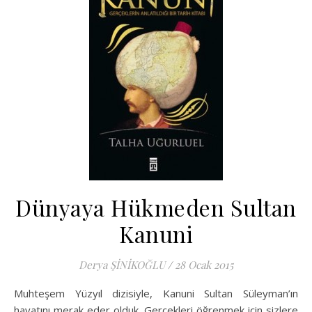
Dünyaya Hükmeden Sultan
Kanuni
Derya ŞİNİKOĞLU
/
28 Ocak 2015
Muhteşem Yüzyıl dizisiyle, Kanuni Sultan Süleyman’ın
hayatını merak eder olduk. Gerçekleri öğrenmek için sizlere