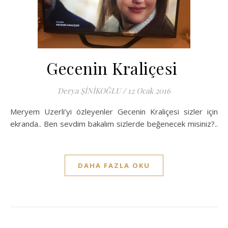
Gecenin Kraliçesi
Derya ŞİNİKOĞLU
/
12 Ocak 2016
Meryem Uzerli’yi özleyenler Gecenin Kraliçesi sizler için
ekranda.. Ben sevdim bakalım sizlerde beğenecek misiniz?..
DAHA FAZLA OKU