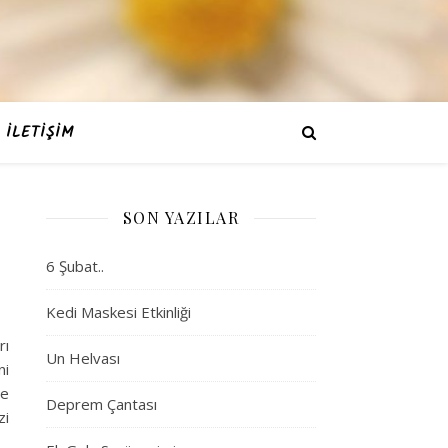
İLETIŞIM
SON YAZILAR
6 Şubat..
Kedi Maskesi Etkinliği
rı
Un Helvası
ni
ze
Deprem Çantası
zi