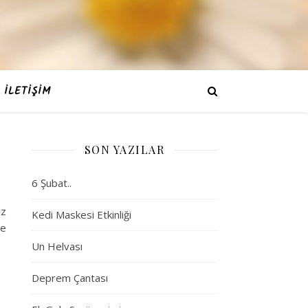
İLETIŞIM
SON YAZILAR
6 Şubat..
ız
Kedi Maskesi Etkinliği
te
Un Helvası
Deprem Çantası