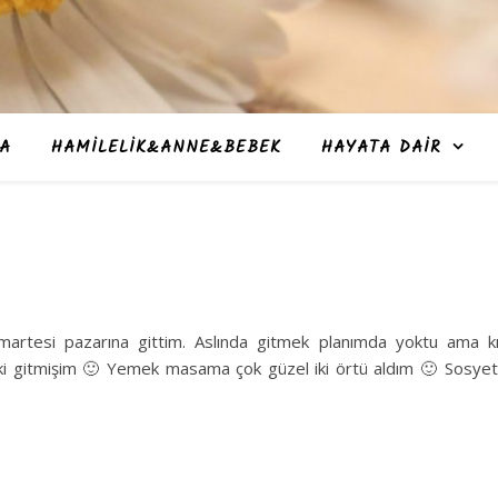
A
HAMILELIK&ANNE&BEBEK
HAYATA DAIR
umartesi pazarına gittim. Aslında gitmek planımda yoktu ama k
i ki gitmişim 🙂 Yemek masama çok güzel iki örtü aldım 🙂 Sosye