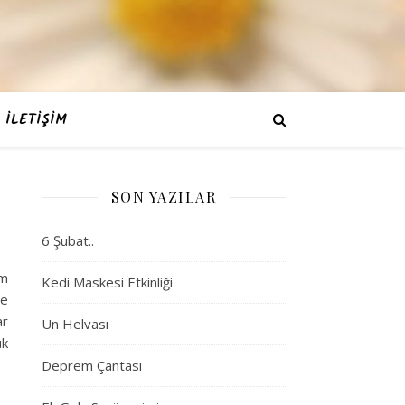
İLETIŞIM
SON YAZILAR
6 Şubat..
lm
Kedi Maskesi Etkinliği
ve
ar
Un Helvası
ük
Deprem Çantası