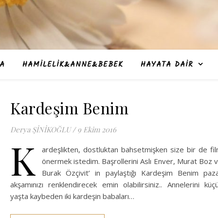
A
HAMILELIK&ANNE&BEBEK
HAYATA DAIR
Kardeşim Benim
Derya ŞİNİKOĞLU
/
9 Ekim 2016
K
ardeşlikten, dostluktan bahsetmişken size bir de fi
önermek istedim. Başrollerini Aslı Enver, Murat Boz 
Burak Özçivit’ in paylaştığı Kardeşim Benim paz
akşamınızı renklendirecek emin olabilirsiniz.. Annelerini küç
yaşta kaybeden iki kardeşin babaları…