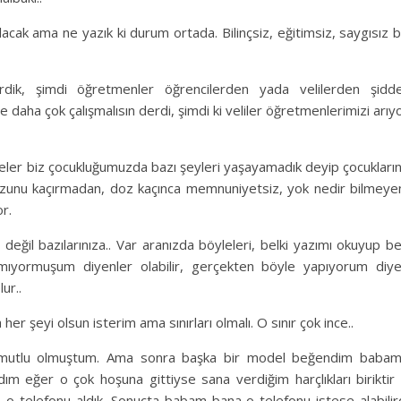
cak ama ne yazık ki durum ortada. Bilinçsiz, eğitimsiz, saygısız b
rdik, şimdi öğretmenler öğrencilerden yada velilerden şidd
e daha çok çalışmalısın derdi, şimdi ki veliler öğretmenlerimizi arıy
leler biz çocukluğumuzda bazı şeyleri yaşayamadık deyip çocukları
ozunu kaçırmadan, doz kaçınca memnuniyetsiz, yok nedir bilmeye
r.
eğil bazılarınıza.. Var aranızda böyleleri, belki yazımı okuyup b
mıyormuşum diyenler olabilir, gerçekten böyle yapıyorum diy
ur..
 şeyi olsun isterim ama sınırları olmalı. O sınır çok ince..
k mutlu olmuştum. Ama sonra başka bir model beğendim baba
m eğer o çok hoşuna gittiyse sana verdiğim harçlıkları biriktir
ve o telefonu aldık. Sonuçta babam bana o telefonu istese alabilir