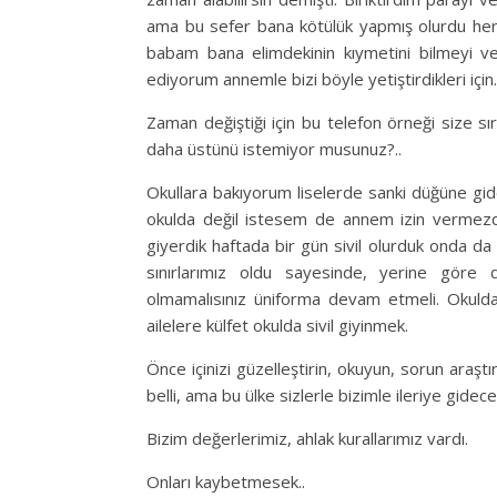
ama bu sefer bana kötülük yapmış olurdu her i
babam bana elimdekinin kıymetini bilmeyi ve
ediyorum annemle bizi böyle yetiştirdikleri için
Zaman değiştiği için bu telefon örneği size sı
daha üstünü istemiyor musunuz?..
Okullara bakıyorum liselerde sanki düğüne gid
okulda değil istesem de annem izin vermez
giyerdik haftada bir gün sivil olurduk onda d
sınırlarımız oldu sayesinde, yerine göre d
olmamalısınız üniforma devam etmeli. Okulda
ailelere külfet okulda sivil giyinmek.
Önce içinizi güzelleştirin, okuyun, sorun araştırı
belli, ama bu ülke sizlerle bizimle ileriye gidece
Bizim değerlerimiz, ahlak kurallarımız vardı.
Onları kaybetmesek..