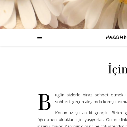
HAKKIMD
İçi
B
ugün sizlerle biraz sohbet etmek i
sohbeti, geçen akşamda komşularımız
Konumuz şu an ki gençlik.. Bizim g
öğretmen oldukları için yaşıyorlar. Onları d
insanı üzüyor. Yanılmış olmayı ne çok isterdim h