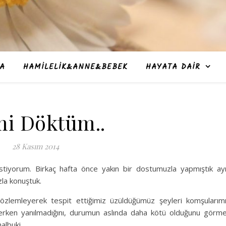
A
HAMILELIK&ANNE&BEBEK
HAYATA DAIR
mi Döktüm..
28 Kasım 2014
stiyorum. Birkaç hafta önce yakın bir dostumuzla yapmıştık ay
la konuştuk.
özlemleyerek tespit ettiğimiz üzüldüğümüz şeyleri komşularım
inlerken yanılmadığını, durumun aslında daha kötü olduğunu görm
albuki..