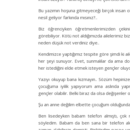
Bu yazımın hoşuna gitmeyeceği birçok insan ola
nesil geliyor farkında mısınız?..
Biz öğrenciyken öğretmenlerimizden çekini
görebiliyor. Kötü not aldığımızda ailelerimiz biz
neden düşük not verdiniz diye..
Kendimizce yaptığımız tespite göre şimdi ki ai
her şeyi sunuyor. Evet, sunmalılar da ama d
her istediğini elde etmek isteyen gençler oluyo
Yazıyı okuyup bana kızmayın.. Sözüm hepinize d
çocuğuma iyilik yapıyorum ama aslında yap
gençler olabilir. Belki biraz da olsa değişenler ol
Şu an anne değilim elbette çocuğum olduğunda her
Ben lisedeyken babam telefon almıştı, ço
söyledim. Babam da ben sana bir telefon aldı
zaman alabilirsin demişti. Biriktirdim parayı 