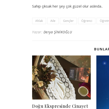
Sahip çıksak her şey çok güzel olur aslında..
Ahlak
Aile
Gençler
Öğrenci
Öğret
Yazar:
Derya ŞİNİKOĞLU
BUNLAR
Doğu Ekspresinde Cinayet