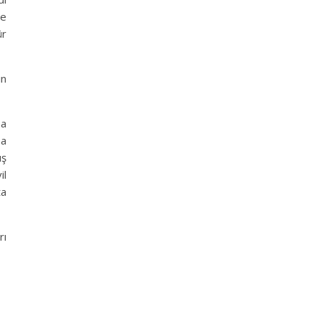
ne
ür
in
ma
ma
ış
il
ta
rı