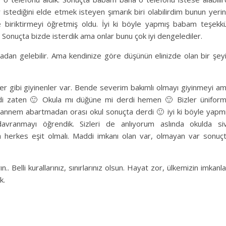
stediğini elde etmek isteyen şımarık biri olabilirdim bunun yeri
 biriktirmeyi öğretmiş oldu. İyi ki böyle yapmış babam teşekk
. Sonuçta bizde isterdik ama onlar bunu çok iyi dengelediler.
radan gelebilir. Ama kendinize göre düşünün elinizde olan bir şey
er gibi giyinenler var. Bende severim bakımlı olmayı giyinmeyi a
di zaten 🙂 Okula mı düğüne mi derdi hemen 🙂 Bizler ünifor
a annem abartmadan orası okul sonuçta derdi 🙂 iyi ki böyle yapm
avranmayı öğrendik. Sizleri de anlıyorum aslında okulda siv
 herkes eşit olmalı. Maddi imkanı olan var, olmayan var sonuç
n.. Belli kurallarınız, sınırlarınız olsun. Hayat zor, ülkemizin imkanla
k.