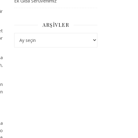
Ek Gıda Serüvenimiz
ir
ARŞIVLER
et
Arşivler
or
na
n,
en
en
ma
 o
di