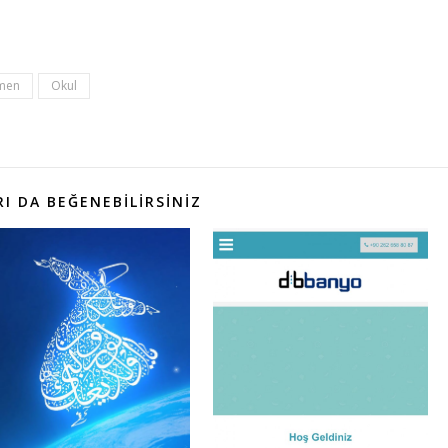
men
Okul
I DA BEĞENEBILIRSINIZ