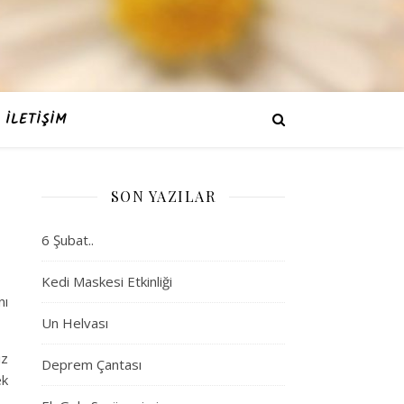
İLETIŞIM
SON YAZILAR
6 Şubat..
Kedi Maskesi Etkinliği
nı
Un Helvası
ız
Deprem Çantası
ek