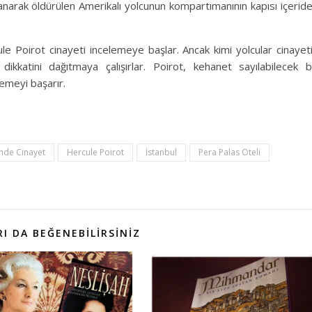
lanarak öldürülen Amerikalı yolcunun kompartımanının kapısı içerid
e Poirot cinayeti incelemeye başlar. Ancak kimi yolcular cinayet
 dikkatini dağıtmaya çalışırlar. Poirot, kehanet sayılabilecek b
lemeyi başarır.
nde Cinayet
Hercule Poirot
İstanbul
Pera Palas Oteli
I DA BEĞENEBILIRSINIZ