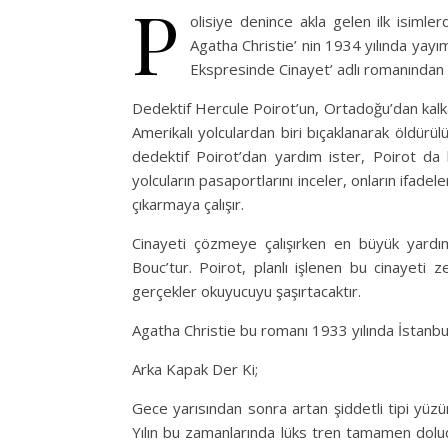
P
olisiye denince akla gelen ilk isimler
Agatha Christie’ nin 1934 yılında yayı
Ekspresinde Cinayet’ adlı romanından
Dedektif Hercule Poirot’un, Ortadoğu’dan kalka
Amerikalı yolculardan biri bıçaklanarak öldürül
dedektif Poirot’dan yardım ister, Poirot da b
yolcuların pasaportlarını inceler, onların ifadele
çıkarmaya çalışır.
Cinayeti çözmeye çalışırken en büyük yardı
Bouc’tur. Poirot, planlı işlenen bu cinayeti 
gerçekler okuyucuyu şaşırtacaktır.
Agatha Christie bu romanı 1933 yılında İstanbul’
Arka Kapak Der Ki;
Gece yarısından sonra artan şiddetli tipi y
Yılın bu zamanlarında lüks tren tamamen dolud