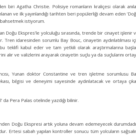
den biri Agatha Christie. Polisiye romanların kraliçesi olarak anıl
mlanan ve ilk yayınlandığı tarihten beri popülerliği devam eden ‘Do
 bahsetmek istiyorum.
n Doğu Ekspres’le yolculuğu sırasında, trende bir cinayet işlenir 
ür. Tren idaresinden sorumlu Bay Bouc, cinayetin aydınlatılması iç
u teklifi kabul eder ve tam yetkili olarak araştırmalarına başla
rini alır ve valizlerini arayarak cinayetin suçlu ya da suçlularını orta
mcısı, Yunan doktor Constantine ve tren işletme sorumlusu B
zekası, bilgisi ve deneyimi sayesinde aydınlatacak ve ortaya çık
 da Pera Palas otelinde yazdığı bilinir.
üzünden Doğu Ekspresi artık yoluna devam edemeyecek durumdadı
ur. Ertesi sabah yapılan kontroller sonucu tüm yolcuların sağsal