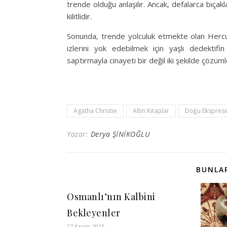
trende olduğu anlaşılır. Ancak, defalarca bıçak
kilitlidir.
Sonunda, trende yolculuk etmekte olan Hercul
izlerini yok edebilmek için yaşlı dedektifin
saptırmayla cinayeti bir değil iki şekilde çözüm
Agatha Christie
Altın Kitaplar
Doğu Ekspresi
Yazar:
Derya ŞİNİKOĞLU
BUNLAR
Osmanlı’nın Kalbini
Bekleyenler
27 Kasım 2015