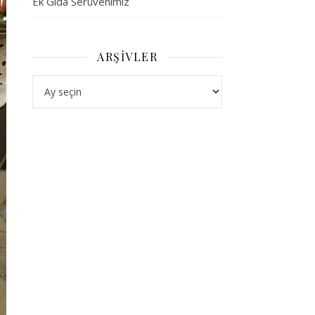
Ek Gıda Serüvenimiz
ARŞIVLER
Arşivler